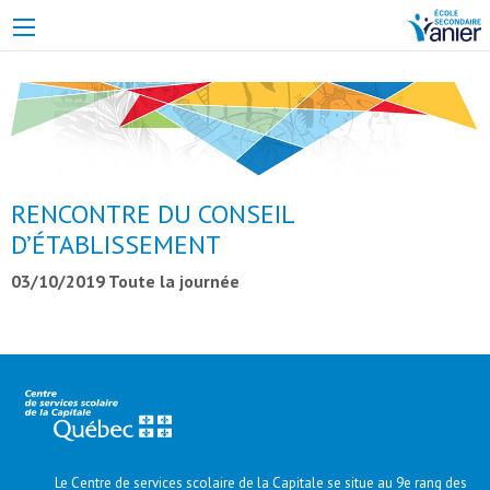
É
RENCONTRE DU CONSEIL
D’ÉTABLISSEMENT
03/10/2019 Toute la journée
Le Centre de services scolaire de la Capitale se situe au 9e rang des