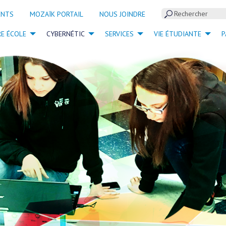
ENTS
MOZAÏK PORTAIL
NOUS JOINDRE
IRE VANIER
E ÉCOLE
CYBERNÉTIC
SERVICES
VIE ÉTUDIANTE
P